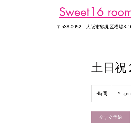
Sweet16 room
​〒538-0052 大阪市鶴見区横堤3-
土日祝
14,000
円
2時間
2
￥14,00
時
間
今すぐ予約