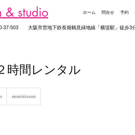
 & studio
ホーム
問合せ
予約
10-37-503
​大阪市営地下鉄長堀鶴見緑地線「横堤駅」徒歩3
２時間レンタル
0
sweet16room