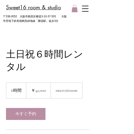
Sweet16 room & studio
​〒538-0052 大阪市鶴見区横堤3-10-37-503
​大阪
市営地下鉄長堀鶴見緑地線「横堤駅」徒歩3分
土日祝６時間レン
タル
42,000
円
6時間
6
￥42,000
sweet16room
時
間
今すぐ予約