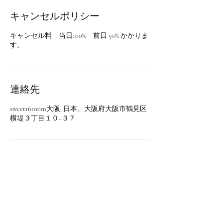
キャンセルポリシー
キャンセル料 当日100% 前日 50% かかりま
す。
連絡先
sweet16room大阪, 日本、大阪府大阪市鶴見区
横堤３丁目１０−３７
sweet16room & studio
​〒538-0052 大阪市鶴見区横堤3-10-37-503
お問い合わせはLINEへ