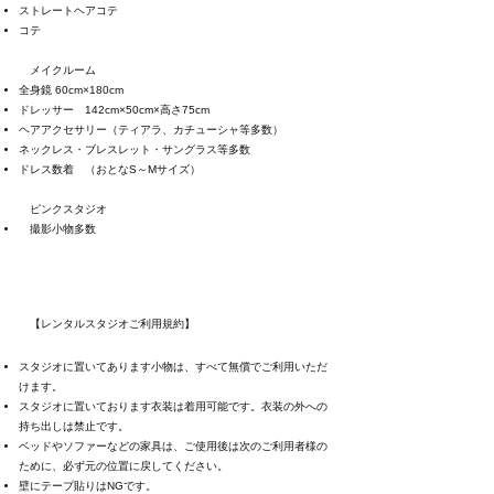
ストレートヘアコテ
コテ
メイクルーム
全身鏡 60cm×180cm
ドレッサー 142cm×50cm×高さ75cm
ヘアアクセサリー（ティアラ、カチューシャ等多数）
ネックレス・ブレスレット・サングラス等多数
ドレス数着 （おとなS～Mサイズ）
ピンクスタジオ
撮影小物多数
【レンタルスタジオご利用規約】
スタジオに置いてあります小物は、すべて無償でご利用いただ
けます。
スタジオに置いております衣装は着用可能です。衣装の外への
持ち出しは禁止です。
ベッドやソファーなどの家具は、ご使用後は次のご利用者様の
ために、必ず元の位置に戻してください。
壁にテープ貼りはNGです。