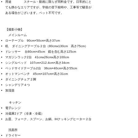
用途 スチール・動画に限らず同料金です。
日常的にと
ても静かなエリアですが、
学校の登下校時や、工事等で騒音が
ある場合がございます。
ペット不可です。
【撮影小物】
メインルーム
ローテーブル 90cm×50cm×高さ37cm
机
ダイニングテーブル２台（80cmx130cm 高さ75cm）
ド
レッサー 台80cm×45cm 鏡を含む高さ125cm
マガジンラック2台 41cmx26cmx高さ100cm
シングルベッド 107cm×212.4cm×高さ34cm
ベッドサイドテーブル2台 36cm×40cm×高さ55cm
オットマンベンチ 45cm×107cm×高さ31cm
ダイニングチェア２脚
シャンデリア４つ
加湿器
キッチン
電子レンジ
冷蔵庫2ドア（冷凍・冷蔵）
お皿、フォーク、スプーン、お鍋、IHクッキングヒーター２台
洗面所
ドライヤー