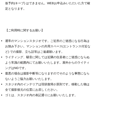
仮予約(キープ) はできません。WEBお申込みいただいた方で確
定となります。
【ご利用時に関するお願い】
通常のマンションスタジオです。ご近所のご迷惑になる行為は
お慎み下さい。
マンションの共用スペース(エントランス付近な
ど) での撮影、立ち話等はご遠慮願います。
ライティング、騒音に関しては近隣の住居者にご迷惑にならぬ
よう常識の範囲内にてお願いいたします。
屋外からのライティ
ングはNGです。
最悪の場合は撮影中断等になりますのでそのような事態になら
ないようご協力お願いいたします。
スタジオ内のインテリアは現状復帰が原則です。移動した物は
全て撮影後元の位置にお戻しください。
ゴミは、スタジオ内の表記通りにお願いいたします。
火薬、爆薬などの危険物の持ち込みは禁止です。当建物内全面
禁煙です。
アダルトビデオ等の撮影はお断りいたします。
スタジオ内の家具、小物などは無料でご利用いただけます。お
持ち帰りは不可です。
スタジオ内装も含め破損、汚れ等があった場合は修繕費をご負
担して頂きます。