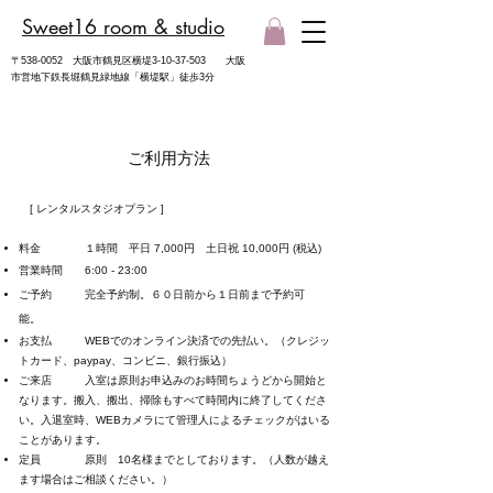
Sweet16 room & studio
​〒538-0052 大阪市鶴見区横堤3-10-37-503
​大阪
市営地下鉄長堀鶴見緑地線「横堤駅」徒歩3分
​ご利用方法
[ レンタルスタジオプラン ]
料金 １時間 平日 7,000円 土日祝 10,000円 (税込)
営
業時間 6:00 - 23:00
ご予約 完全予約制。６０日前から１日前まで予約可
能。
お支払 WEBでのオンライン決済での先払い。（
クレジッ
トカード、paypay、コンビニ、銀行振込）
ご来店 入室は原則お申込みのお時間ちょうどから開始と
なります。搬
入、搬出、掃除もすべて時間内に終了してくださ
い。
入退室時、WEBカメラにて管理人によるチェックがはいる
ことがあります。
定員 原則 10名様までとしております。
（人数が越え
ます場合はご相談ください。）