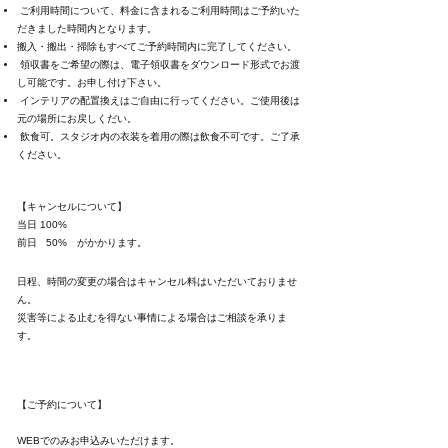
ご利用時間について、料金に含まれるご利用時間はご予約いた
だきました時間内となります。
搬入・搬出・掃除もすべてご予約時間内に完了してください。
領収書をご希望の際は、電子領収書をダウンロード形式でお渡
し可能です。お申し付け下さい。
インテリアの配置換えはご自由に行ってください。ご使用後は
元の場所にお戻しくだい。
飲食可。スタジオ内の衣装を着用の際は飲食不可です。ご了承
ください。
【キャンセルについて】
当日 100%
前日 50% がかかります。
日程、時間の変更の場合はキャンセル料はいただいておりませ
ん。
災害等による止むを得ない事情による場合はご相談を承りま
す。
【ご予約について】
WEBでのみお申込みいただけます。